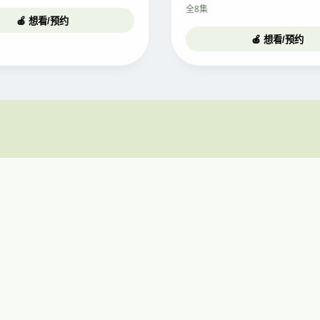
全8集
🍎 想看/预约
🍎 想看/预约