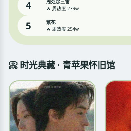
周处除三害
4
🔥 周热度 279w
繁花
5
🔥 周热度 254w
📀 时光典藏 · 青苹果怀旧馆