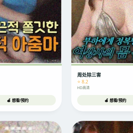
周处除三害
⭐ 8.2
HD高清
🍎 想看/预约
🍎 想看/预约