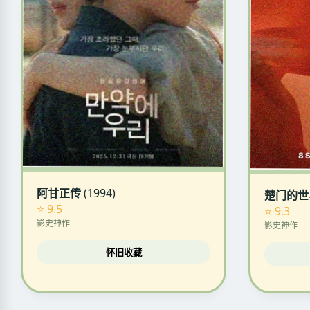
阿甘正传
(1994)
楚门的世
⭐ 9.5
⭐ 9.3
影史神作
影史神作
怀旧收藏