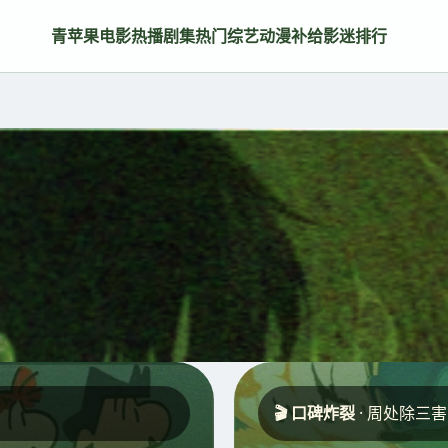
青苹果电影
热播剧集
热门综艺
动漫补给
影迷排行
🎬 口碑炸裂
· 周处除三害