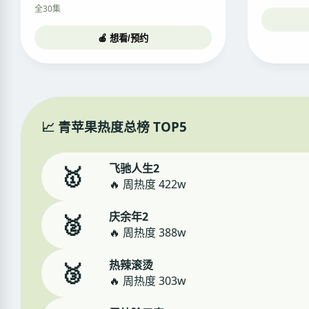
全30集
🍎 想看/预约
📈 青苹果热度总榜 TOP5
飞驰人生2
🥇
🔥 周热度 422w
庆余年2
🥈
🔥 周热度 388w
热辣滚烫
🥉
🔥 周热度 303w