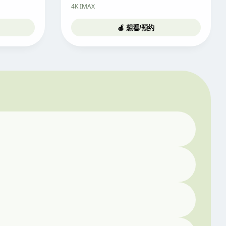
4K IMAX
🍎 想看/预约