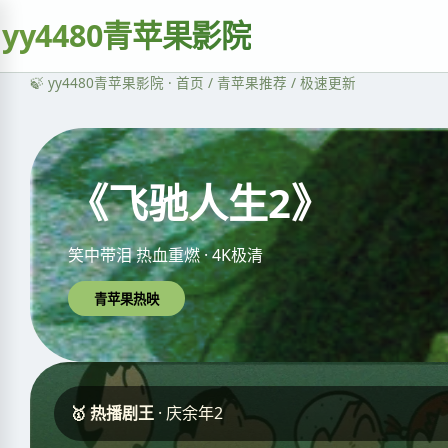
yy4480青苹果影院
🍃 yy4480青苹果影院 · 首页 / 青苹果推荐 / 极速更新
《飞驰人生2》
笑中带泪 热血重燃 · 4K极清
青苹果热映
🥇 热播剧王
· 庆余年2