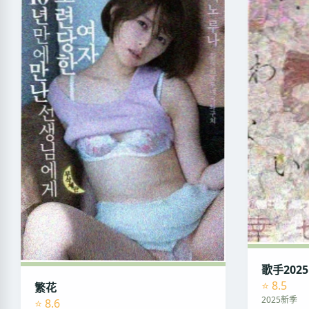
歌手2025
⭐ 8.5
繁花
2025新季
⭐ 8.6