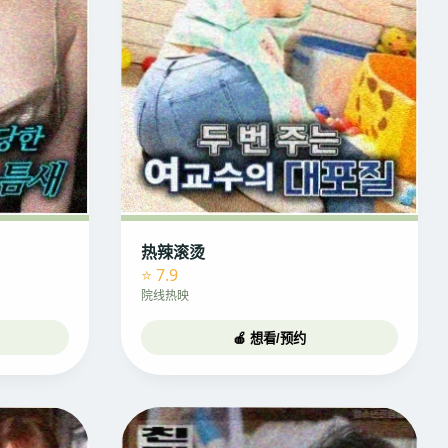
热辣滚烫
⭐ 7.9
院线热映
🍎 想看/预约