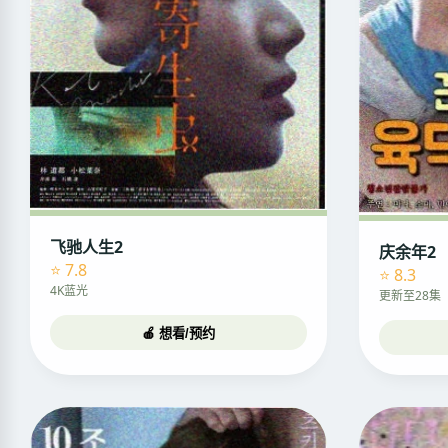
飞驰人生2
庆余年2
⭐ 7.8
⭐ 8.3
4K蓝光
更新至28集
🍎 想看/预约